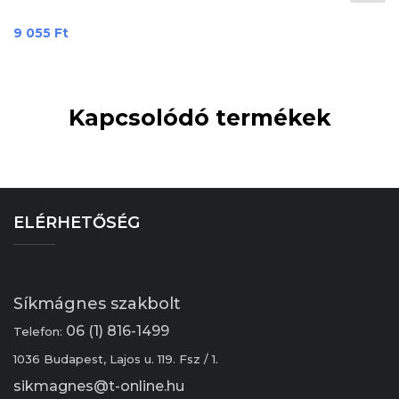
Ár
9 055 Ft
Kapcsolódó termékek
ELÉRHETŐSÉG
Síkmágnes szakbolt
06 (1) 816-1499
Telefon:
1036 Budapest, Lajos u. 119. Fsz / 1.
sikmagnes@t-online.hu