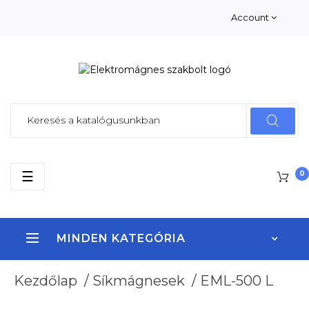
Account
Toggle
☰
0
navigation
MINDEN KATEGÓRIA
Kezdőlap
/
Síkmágnesek
/
EML-500 L