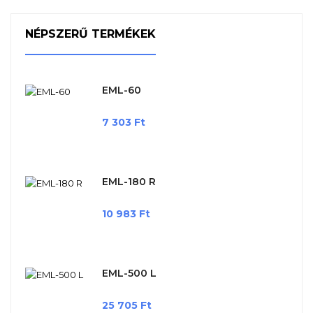
NÉPSZERŰ TERMÉKEK
EML-60
Ár
7 303 Ft
EML-180 R
Ár
10 983 Ft
EML-500 L
Ár
25 705 Ft