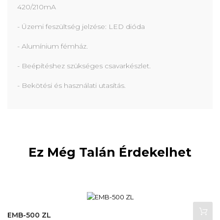
420/210mA
- Üzemi feszültség jelzése: LED dióda
- Alumínium fémház.
- Beépítéshez szükséges csavarkészlet.
- Bekötési és használati utasítás.
Ez Még Talán Érdekelhet
EMB-500 ZL