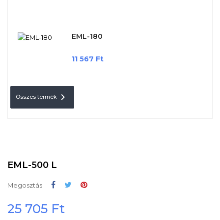
EML-180
Ár
11 567 Ft

Összes termék
EML-500 L
Megosztás
Tweet
Pinterest
Megosztás
25 705 Ft