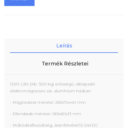
Leírás
Termék Részletei
1200 LBS (Kb. 500 kg) erősségű, síktapadó
elektromágneses zár, alumínium házban
- Mágnestest méretei: 263x74x40 mm
- Ellendarab méretei: 185x60x13 mm
- Működésifeszültség, áramfelvétel:12-24VDC