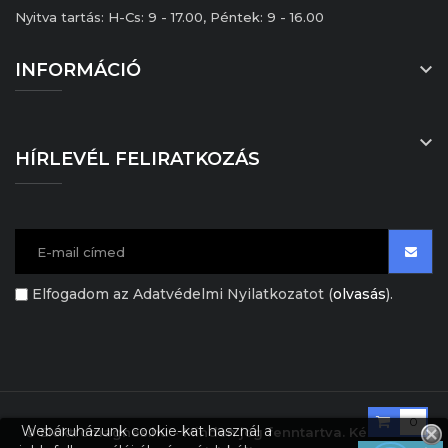
Nyitva tartás: H-Cs: 9 - 17.00, Péntek: 9 - 16.00

INFORMÁCIÓ

HÍRLEVÉL FELIRATKOZÁS
Elfogadom az Adatvédelmi Nyilatkozatot (
olvasás
).
0
Webáruházunk cookie-kat használ a
© Elektromagnes.hu - Minden jog fenntartva. Készítette: