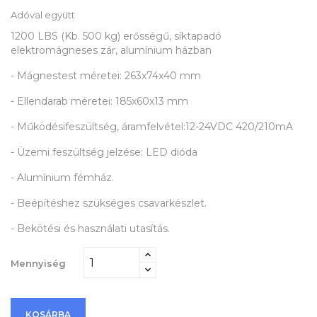
Adóval együtt
1200 LBS (Kb. 500 kg) erősségű, síktapadó
elektromágneses zár, alumínium házban
- Mágnestest méretei: 263x74x40 mm
- Ellendarab méretei: 185x60x13 mm
- Működésifeszültség, áramfelvétel:12-24VDC 420/210mA
- Üzemi feszültség jelzése: LED dióda
- Alumínium fémház.
- Beépítéshez szükséges csavarkészlet.
- Bekötési és használati utasítás.
Mennyiség
KOSÁRBA