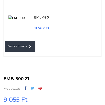
EML-180
Ár
11 567 Ft

Összes termék
EMB-500 ZL
Megosztás
Tweet
Pinterest
Megosztás
9 055 Ft