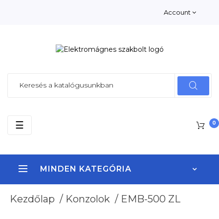
Account
Toggle
☰
0
navigation
MINDEN KATEGÓRIA
Kezdőlap
/
Konzolok
/
EMB-500 ZL