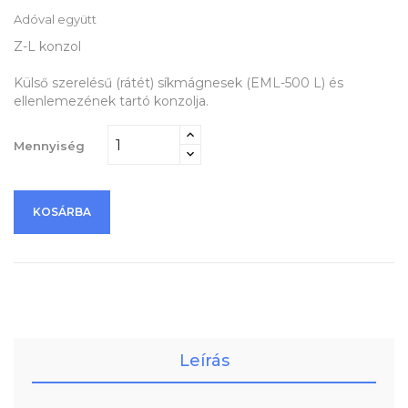
Adóval együtt
Z-L konzol
Külső szerelésű (rátét) síkmágnesek (EML-500 L) és
ellenlemezének tartó konzolja.
Mennyiség
KOSÁRBA
Leírás