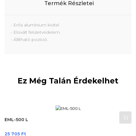
Termék Részletei
- Erős alumínium kivitel
- Eloxált felületvédelem.
- Állítható pozíció.
Ez Még Talán Érdekelhet
EML-500 L
Ár
25 705 Ft