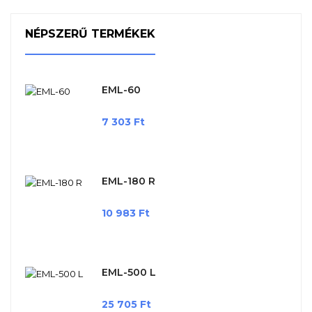
NÉPSZERŰ TERMÉKEK
EML-60
Ár
7 303 Ft
EML-180 R
Ár
10 983 Ft
EML-500 L
Ár
25 705 Ft